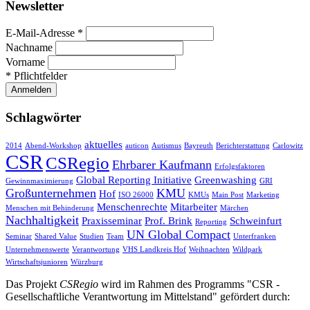
Newsletter
E-Mail-Adresse *
Nach­name
Vor­name
* Pflicht­fel­der
Schlagwörter
aktuelles
2014
Abend-Workshop
auticon
Autismus
Bayreuth
Berichterstattung
Carlowitz
CSR
CSRegio
Ehrbarer Kaufmann
Erfolgsfaktoren
Global Reporting Initiative
Greenwashing
Gewinnmaximierung
GRI
Großunternehmen
KMU
Hof
ISO 26000
KMUs
Main Post
Marketing
Menschenrechte
Mitarbeiter
Menschen mit Behinderung
Märchen
Nachhaltigkeit
Praxisseminar
Prof. Brink
Schweinfurt
Reporting
UN Global Compact
Seminar
Shared Value
Studien
Team
Unterfranken
Unternehmenswerte
Verantwortung
VHS Landkreis Hof
Weihnachten
Wildpark
Wirtschaftsjunioren
Würzburg
Das Projekt
CSRegio
wird im Rahmen des Programms "CSR -
Gesellschaftliche Verantwortung im Mittelstand" gefördert durch: