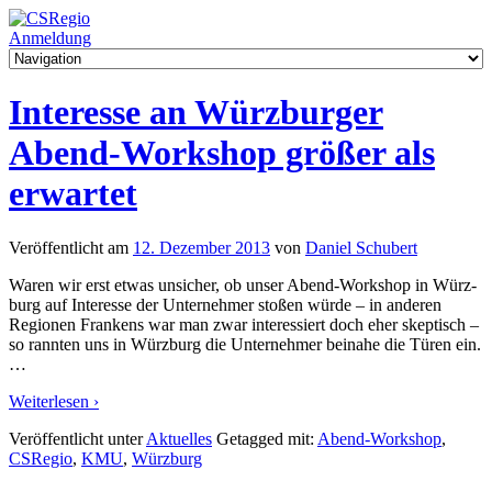
Anmeldung
Interesse an Würzburger
Abend-Workshop größer als
erwartet
Veröffentlicht am
12. Dezember 2013
von
Daniel Schubert
Waren wir erst etwas unsi­cher, ob unser Abend-Workshop in Würz­
burg auf Inter­esse der Unter­neh­mer sto­ßen würde – in ande­ren
Regio­nen Fran­kens war man zwar inter­es­siert doch eher skep­tisch –
so rann­ten uns in Würz­burg die Unter­neh­mer bei­nahe die Türen ein.
…
Wei­ter­le­sen ›
Veröffentlicht unter
Aktuelles
Getagged mit:
Abend-Workshop
,
CSRegio
,
KMU
,
Würzburg